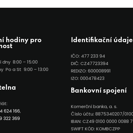
í hodiny pro
Identifikační údaje
nost
IČO: 477 233 94
 dny 8:00 – 15:00
DIČ: CZ47723394
y Po a St 9:00 – 13:00
REDIZO: 600008991
IZO: 000478423
telna
Bankovní spojení
iát:
Komerční banka, a. s.
4 624 166
,
Číslo účtu: 8875340207/010
9 322 369
IBAN: CZ49 0100 0000 0088 
SWIFT KÓD: KOMBCZPP