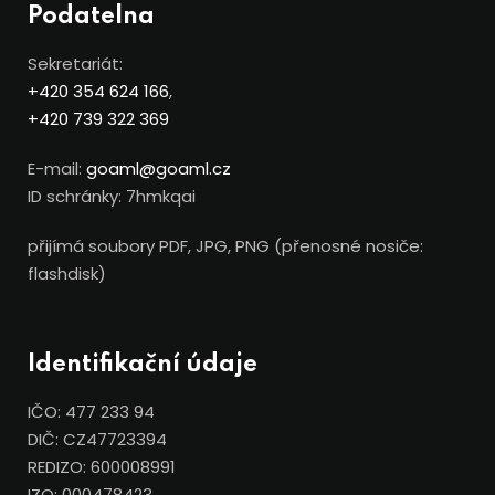
Podatelna
Sekretariát:
+420 354 624 166
,
+420 739 322 369
E-mail:
goaml@goaml.cz
ID schránky: 7hmkqai
přijímá soubory PDF, JPG, PNG (přenosné nosiče:
flashdisk)
Identifikační údaje
IČO: 477 233 94
DIČ: CZ47723394
REDIZO: 600008991
IZO: 000478423