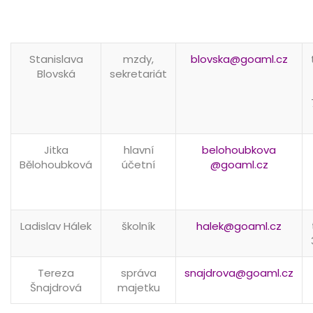
Stanislava
mzdy,
blovska
@goaml.cz
Blovská
sekretariát
Jitka
hlavní
belohoubkova
Bělohoubková
účetní
@goaml.cz
Ladislav Hálek
školník
halek
@goaml.cz
Tereza
správa
snajdrova@goaml.cz
Šnajdrová
majetku