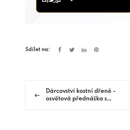
Sdílet na:
Dárcovství kostní dřeně -
osvětová přednáška s
možností registrace