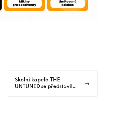
Školní kapela THE
UNTUNED se představila
spolužákům i veřejnosti