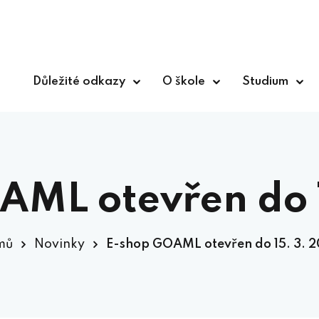
Důležité odkazy
O škole
Studium
AML otevřen do 1
mů
Novinky
E-shop GOAML otevřen do 15. 3. 