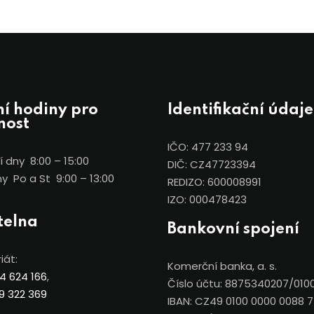
í hodiny pro
Identifikační údaje
nost
IČO: 477 233 94
 dny 8:00 – 15:00
DIČ: CZ47723394
y Po a St 9:00 – 13:00
REDIZO: 600008991
IZO: 000478423
telna
Bankovní spojení
iát:
Komerční banka, a. s.
4 624 166
,
Číslo účtu: 8875340207/010
9 322 369
IBAN: CZ49 0100 0000 0088 