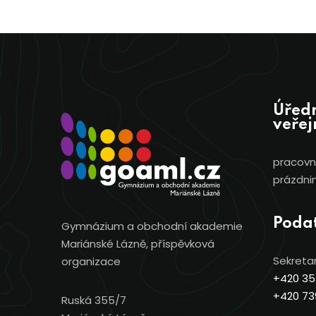
Úředn
veřej
pracovní
prázdnin
Poda
Gymnázium a obchodní akademie
Mariánské Lázně, příspěvková
Sekretar
organizace
+420 35
+420 73
Ruská 355/7