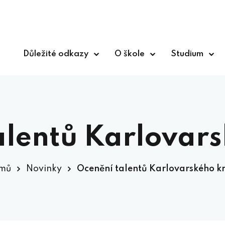
Důležité odkazy
O škole
Studium
alentů Karlovars
mů
Novinky
Ocenění talentů Karlovarského k