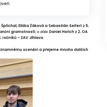
oveň.
í Šplíchal, Eliška Žáková a Sebastián Seifert z 5.
nanční gramotnosti
; a dále
Daniel Horich z 2. OA
. ročníků – ZAV Jihlava
.
ýznamnému ocenění a přejeme mnoho dalších