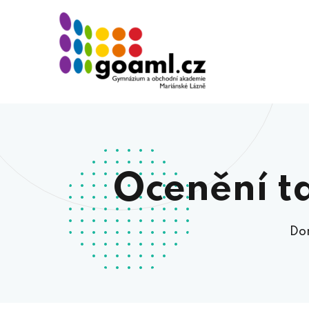
Ocenění t
Do