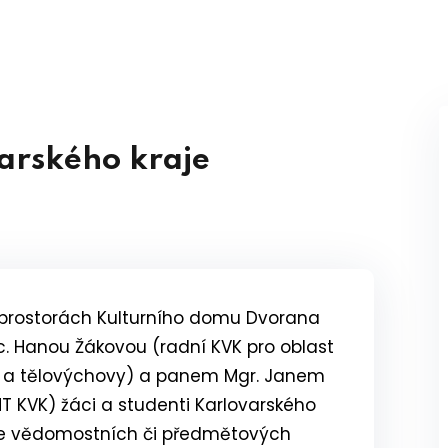
arského kraje
 v prostorách Kulturního domu Dvorana
Bc. Hanou Žákovou (radní KVK pro oblast
rtu a tělovýchovy) a panem Mgr. Janem
KVK) žáci a studenti Karlovarského
i ve vědomostních či předmětových