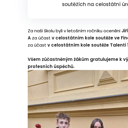
soutěžích na celostátní úr
Za naši školu byli v letošním ročníku oceněni
Jiř
A
za účast
v
celostátním kole soutěže ve Fi
za účast
v celostátním kole soutěže Talenti 1
Všem zúčastněným žákům gratulujeme k v
profesních úspěchů.