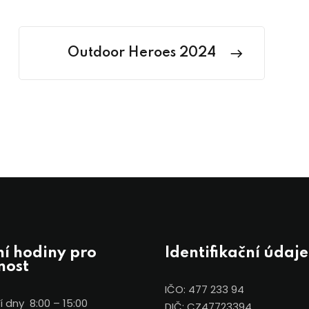
Outdoor Heroes 2024
í hodiny pro
Identifikační údaje
nost
IČO: 477 233 94
 dny 8:00 – 15:00
DIČ: CZ47723394