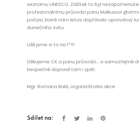
seznamu UNESCO. Zážitek to byl nezapomenuteln
profesionálnímu průvodci panu Malkusovi @vitmal
počasí, které nám letos dopřávalo opravdový lu
slunečního svitu.
Užili jsme si to na 1*!!!
Děkujeme CK a panu průvodci… a samozřejmě dob
bezpečně dopravil tam i zpět.
Mgr. Romana Balá, organizátorka akce
Sdílet na: