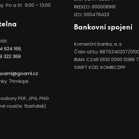
y Po a St 9:00 – 13:00
REDIZO: 600008991
IZO: 000478423
telna
Bankovní spojení
iát:
Komerční banka, a. s.
4 624 166
,
Číslo účtu: 8875340207/010
9 322 369
IBAN: CZ49 0100 0000 0088 
SWIFT KÓD: KOMBCZPP
goaml@goaml.cz
nky: 7hmkqai
soubory PDF, JPG, PNG
é nosiče: flashdisk)