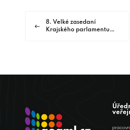
8. Velké zasedaní
Krajského parlamentu
dětí a mládeže
Karlovarského kraje
Úředn
veřej
pracovní