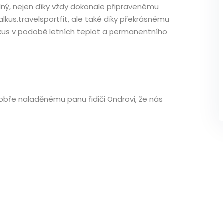
ý, nejen díky vždy dokonale připravenému
kus.travelsportfit, ale také díky překrásnému
xus v podobě letních teplot a permanentního
ře naladěnému panu řidiči Ondrovi, že nás