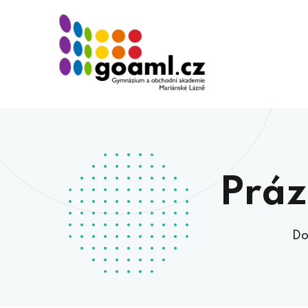
Práz
D