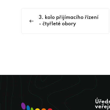
3. kolo přijímacího řízení
- čtyřleté obory
Úředn
veřej