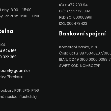
IČO: 477 233 94
 dny 8:00 – 15:00
DIČ: CZ47723394
y Po a St 9:00 – 13:00
REDIZO: 600008991
IZO: 000478423
telna
Bankovní spojení
iát:
Komerční banka, a. s.
4 624 166
,
Číslo účtu: 8875340207/010
9 322 369
IBAN: CZ49 0100 0000 0088 
SWIFT KÓD: KOMBCZPP
goaml@goaml.cz
nky: 7hmkqai
soubory PDF, JPG, PNG
é nosiče: flashdisk)