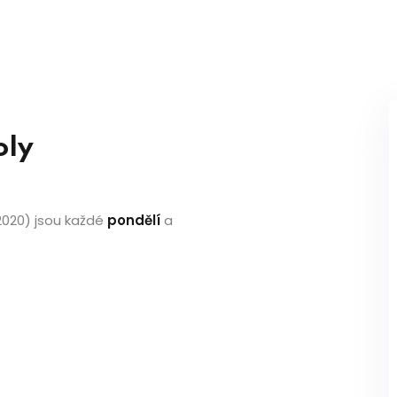
oly
2020) jsou každé
pondělí
a