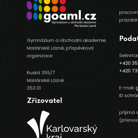
pracovní
prázdnin
Poda
Gymnázium a obchodní akademie
Mariánské Lázně, příspěvková
Sekretar
organizace
+420 35
+420 73
Ruská 355/7
Mariánské Lázně
E-mail:
353 01
ID schrá
Zřizovatel
přijímá 
(přenosn