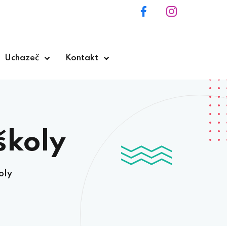
Uchazeč
Kontakt
školy
oly